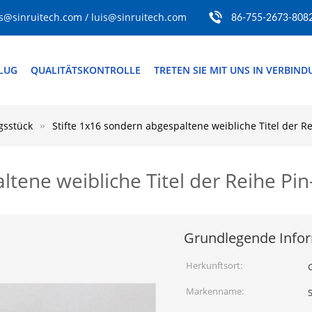
s@sinruitech.com / luis@sinruitech.com
86-755-2673-808
FLUG
QUALITÄTSKONTROLLE
TRETEN SIE MIT UNS IN VERBIN
gsstück
Stifte 1x16 sondern abgespaltene weibliche Titel der 
ltene weibliche Titel der Reihe P
Grundlegende Info
Herkunftsort:
Markenname:
S