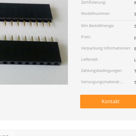
Zertifizierung:
Modellnummer:
Min Bestellmenge:
Preis:
Verpackung Informationen:
Lieferzeit:
L
Zahlungsbedingungen:
Versorgungsmaterial-
Fähigkeit:
Kontakt