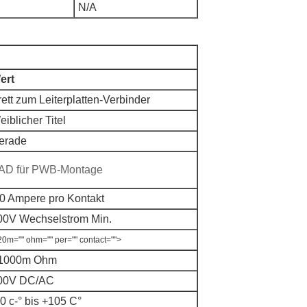
N/A
ert
rett zum Leiterplatten-Verbinder
iblicher Titel
erade
AD für PWB-Montage
,0 Ampere pro Kontakt
00V Wechselstrom Min.
20m="" ohm="" per="" contact="">
1000m Ohm
00V DC/AC
0 c-
° bis +105 C°