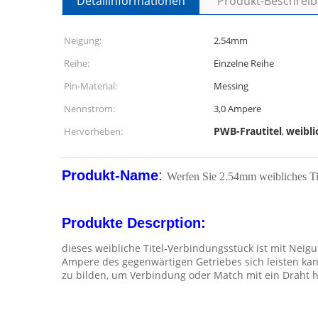
Detailinformationen
Produkt-Beschrei
Neigung:
2.54mm
Reihe:
Einzelne Reihe
Pin-Material:
Messing
Nennstrom:
3,0 Ampere
PWB-Frautitel
weibli
Hervorheben:
,
Produkt-Name
:
Werfen Sie 2.54mm weibliches T
Produkte Descrption:
dieses weibliche Titel-Verbindungsstück ist mit Nei
Ampere des gegenwärtigen Getriebes sich leisten ka
zu bilden, um Verbindung oder Match mit ein Draht ha