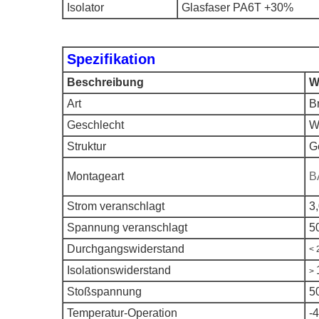
Isolator
Glasfaser PA6T +30%
Spezifikation
Beschreibung
W
Art
B
Geschlecht
We
Struktur
G
Montageart
B
Strom veranschlagt
3
Spannung veranschlagt
5
Durchgangswiderstand
< 
Isolationswiderstand
>
Stoßspannung
5
Temperatur-Operation
-4