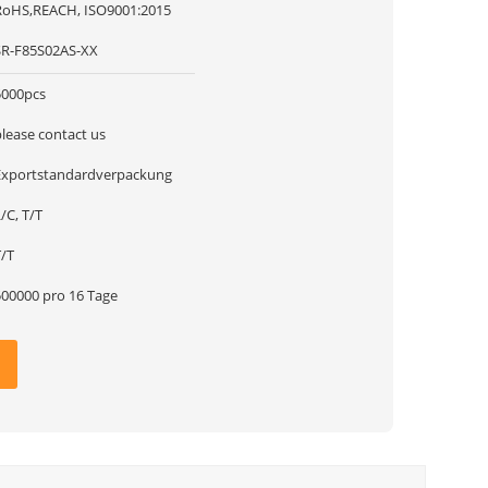
RoHS,REACH, ISO9001:2015
SR-F85S02AS-XX
5000pcs
please contact us
Exportstandardverpackung
/C, T/T
T/T
500000 pro 16 Tage