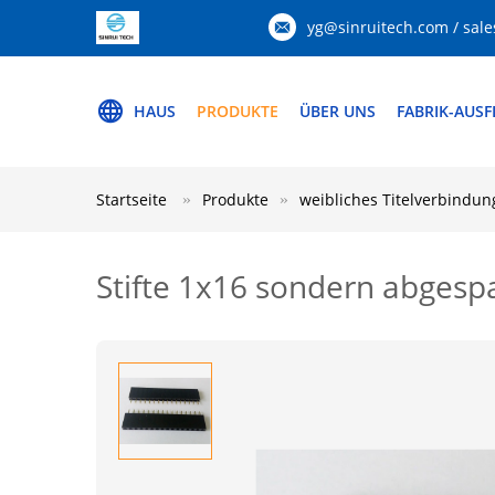
yg@sinruitech.com / sale
HAUS
PRODUKTE
ÜBER UNS
FABRIK-AUS
Startseite
Produkte
weibliches Titelverbindun
Stifte 1x16 sondern abgespa