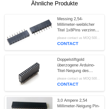
Ähnliche Produkte
PRIVACY
POLICY
Messing 2,54-
Millimeter-weiblicher
Titel 1x8Pins verzinnte
geraden PWB Pin-Titel
please contact us MOQ:5000pcs
CONTACT
Doppelstiftgold
überzogene Arduino-
Titel-Neigung des
reihen-weibliches Titel-
please contact us MOQ:5000pcs
Verbindungsstück-2x13
CONTACT
3,0 Ampere 2,54
Millimeter-Neigung Pin-