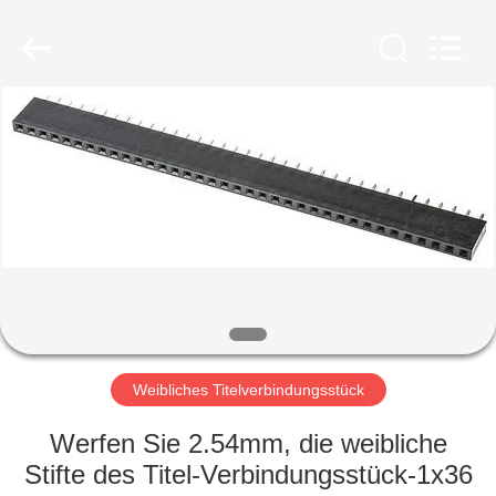
Sinrui
Technology
Co.,
Ltd..
All
Rights
Reserved.
HAUS
PRODUKTE
ÜBER
UNS
FABRIK-
AUSFLUG
Weibliches Titelverbindungsstück
Werfen Sie 2.54mm, die weibliche
QUALITÄTSKONTROLLE
Stifte des Titel-Verbindungsstück-1x36