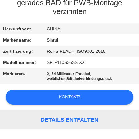
gerades BAD für PWB-Montage
TRETEN
verzinnten
SIE
Herkunftsort:
CHINA
MIT
UNS
Markenname:
Sinrui
IN
Zertifizierung:
RoHS,REACH, ISO9001:2015
VERBINDUNG
Modellnummer:
SR-F110S36SS-XX
Markieren:
,
,
2
54 Millimeter-Frautitel
weibliches Stifttitelverbindungsstück
FORDERN
SIE
KONTAKT!
EIN
ZITAT
DETAILS ENTFALTEN
SITEMAP