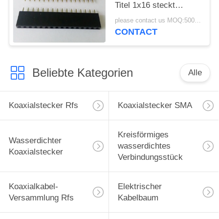
Titel 1x16 steckt
einzelnen Reihe Pin-
please contact us MOQ:5000pcs
Titel fest
CONTACT
Beliebte Kategorien
Alle
Koaxialstecker Rfs
Koaxialstecker SMA
Kreisförmiges
Wasserdichter
wasserdichtes
Koaxialstecker
Verbindungsstück
Koaxialkabel-
Elektrischer
Versammlung Rfs
Kabelbaum