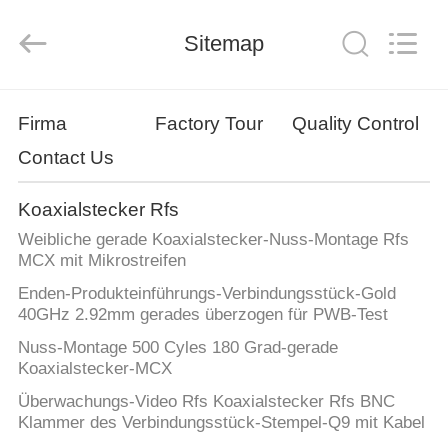
Sinrui
Technology
Co.,
Sitemap
Ltd..
All
Rights
Reserved.
HAUS
Firma
Factory Tour
Quality Control
Contact Us
PRODUKTE
Koaxialstecker Rfs
ÜBER
Weibliche gerade Koaxialstecker-Nuss-Montage Rfs
UNS
MCX mit Mikrostreifen
Enden-Produkteinführungs-Verbindungsstück-Gold
40GHz 2.92mm gerades überzogen für PWB-Test
FABRIK-
Nuss-Montage 500 Cyles 180 Grad-gerade
AUSFLUG
Koaxialstecker-MCX
Überwachungs-Video Rfs Koaxialstecker Rfs BNC
QUALITÄTSKONTROLLE
Klammer des Verbindungsstück-Stempel-Q9 mit Kabel