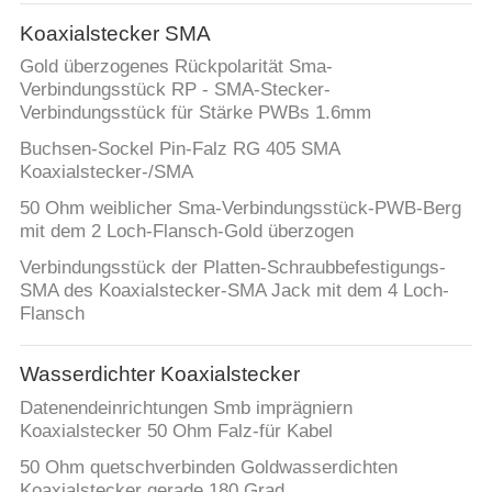
Koaxialstecker SMA
TRETEN
Gold überzogenes Rückpolarität Sma-
SIE
Verbindungsstück RP - SMA-Stecker-
MIT
Verbindungsstück für Stärke PWBs 1.6mm
UNS
Buchsen-Sockel Pin-Falz RG 405 SMA
Koaxialstecker-/SMA
IN
50 Ohm weiblicher Sma-Verbindungsstück-PWB-Berg
VERBINDUNG
mit dem 2 Loch-Flansch-Gold überzogen
Verbindungsstück der Platten-Schraubbefestigungs-
FORDERN
SMA des Koaxialstecker-SMA Jack mit dem 4 Loch-
Flansch
SIE
EIN
Wasserdichter Koaxialstecker
ZITAT
Datenendeinrichtungen Smb imprägniern
Koaxialstecker 50 Ohm Falz-für Kabel
SITEMAP
50 Ohm quetschverbinden Goldwasserdichten
Koaxialstecker gerade 180 Grad