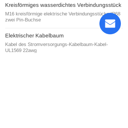
Kreisförmiges wasserdichtes Verbindungsstück
M16 kreisförmige elektrische Verbindungsstücke IP68
zwei Pin-Buchse
Elektrischer Kabelbaum
Kabel des Stromversorgungs-Kabelbaum-Kabel-
UL1569 22awg
Metall, das Teile stempelt
Das Metalltief gezeichnete Metall, das Teil-Eisen-
Stahlnickel stempelt, überzog 0.40mm Stärke
Pin-Titelverbindungsstück
Gold überzog Weisen 1,27-Millimeter-weibliche Titel-
2x12 EINTAUCHEN gerade für PWB-Montage
weibliches Titelverbindungsstück