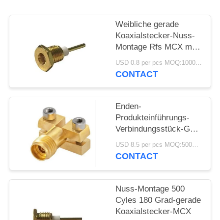
PRIVACY
Weibliche gerade
POLICY
Koaxialstecker-Nuss-
Montage Rfs MCX mit
Mikrostreifen
USD 0.8 per pcs MOQ:1000 PC
CONTACT
Enden-
Produkteinführungs-
Verbindungsstück-Gold
40GHz 2.92mm
USD 8.5 per pcs MOQ:500PCS
gerades überzogen für
CONTACT
PWB-Test
Nuss-Montage 500
Cyles 180 Grad-gerade
Koaxialstecker-MCX