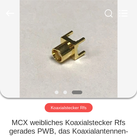
Sinrui
Technology
Co.,
Ltd..
All
Rights
Reserved.
HAUS
PRODUKTE
ÜBER
UNS
FABRIK-
AUSFLUG
Koaxialstecker Rfs
MCX weibliches Koaxialstecker Rfs
QUALITÄTSKONTROLLE
gerades PWB, das Koaxialantennen-