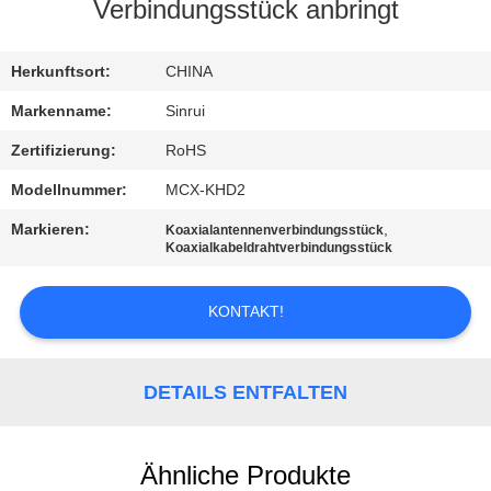
Verbindungsstück anbringt
TRETEN
SIE
Herkunftsort:
CHINA
MIT
Markenname:
Sinrui
UNS
Zertifizierung:
RoHS
IN
Modellnummer:
MCX-KHD2
VERBINDUNG
Markieren:
,
Koaxialantennenverbindungsstück
Koaxialkabeldrahtverbindungsstück
FORDERN
KONTAKT!
SIE
EIN
DETAILS ENTFALTEN
ZITAT
SITEMAP
Ähnliche Produkte