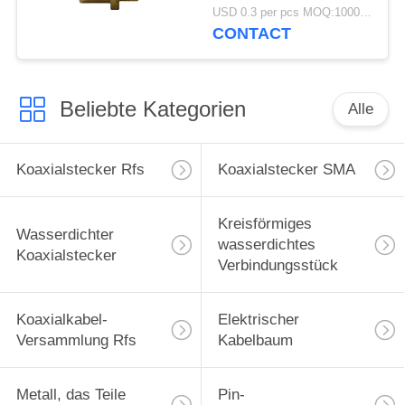
Rfs des
USD 0.3 per pcs MOQ:1000 PC
Koaxialstecker-MCX
CONTACT
weibliches gerades
Beliebte Kategorien
Alle
Koaxialstecker Rfs
Koaxialstecker SMA
Kreisförmiges
Wasserdichter
wasserdichtes
Koaxialstecker
Verbindungsstück
Koaxialkabel-
Elektrischer
Versammlung Rfs
Kabelbaum
Metall, das Teile
Pin-