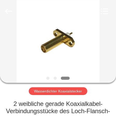
Sinrui
Technology
Co.,
Ltd..
All
Rights
Reserved.
HAUS
PRODUKTE
ÜBER
UNS
FABRIK-
AUSFLUG
Wasserdichter Koaxialstecker
2 weibliche gerade Koaxialkabel-
QUALITÄTSKONTROLLE
Verbindungsstücke des Loch-Flansch-