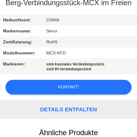
Berg-Verbindungsstück-MCX im Freien
TRETEN
SIE
Herkunftsort:
CHINA
MIT
Markenname:
Sinrui
UNS
Zertifizierung:
RoHS
IN
Modellnummer:
MCX-KFD
VERBINDUNG
Markieren:
,
smb koaxiales Verbindungsstück
smb Rf-Verbindungsstück
FORDERN
KONTAKT!
SIE
EIN
DETAILS ENTFALTEN
ZITAT
SITEMAP
Ähnliche Produkte