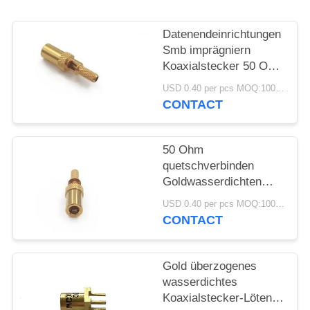
PRIVACY
Datenendeinrichtungen
POLICY
Smb imprägniern
Koaxialstecker 50 Ohm
Falz-für Kabel
USD 0.40 per pcs MOQ:1000 PC
CONTACT
50 Ohm
quetschverbinden
Goldwasserdichten
Koaxialstecker gerade
USD 0.40 per pcs MOQ:1000 PC
180 Grad
CONTACT
Gold überzogenes
wasserdichtes
Koaxialstecker-Löten